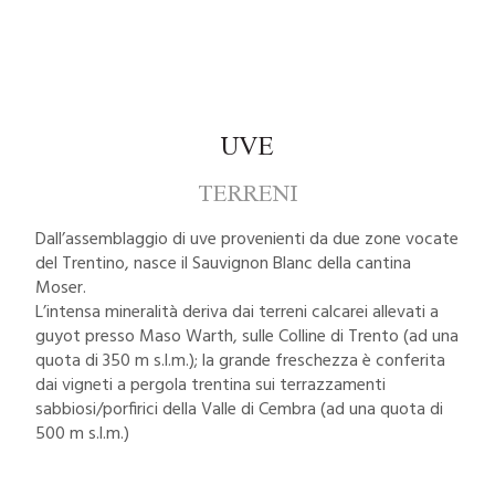
UVE
TERRENI
Dall’assemblaggio di uve provenienti da due zone vocate
del Trentino, nasce il Sauvignon Blanc della cantina
Moser.
L’intensa mineralità deriva dai terreni calcarei allevati a
guyot presso Maso Warth, sulle Colline di Trento (ad una
quota di 350 m s.l.m.); la grande freschezza è conferita
dai vigneti a pergola trentina sui terrazzamenti
sabbiosi/porfirici della Valle di Cembra (ad una quota di
500 m s.l.m.)