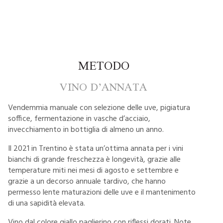
METODO
VINO D’ANNATA
Vendemmia manuale con selezione delle uve, pigiatura
soffice, fermentazione in vasche d’acciaio,
invecchiamento in bottiglia di almeno un anno.
Il 2021 in Trentino è stata un’ottima annata per i vini
bianchi di grande freschezza è longevità, grazie alle
temperature miti nei mesi di agosto e settembre e
grazie a un decorso annuale tardivo, che hanno
permesso lente maturazioni delle uve e il mantenimento
di una sapidità elevata.
Vino dal colore giallo paglierino con riflessi dorati. Note